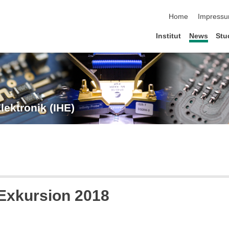
Navigation übersp
Home
Impress
Institut
News
Stu
lektronik (IHE)
Exkursion 2018