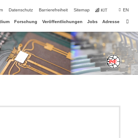
ringen
um
Datenschutz
Barrierefreiheit
Sitemap
EN
KIT
Star
dium
Forschung
Veröffentlichungen
Jobs
Adresse