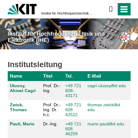
Institut für Hochfrequenztechnik und Elektronik (IHE)
Institut für Hochfrequenztechnik und
Elektronik (IHE)
Institutsleitung
Name
Titel
Tel.
E-Mail
Ulusoy,
Prof. Dr.-
+49 721
cagri ulusoy
∂
kit edu
Ahmet Cagri
Ing.
608-
43171
Zwick,
Prof. Dr.-
+49 721
thomas zwick
∂
kit
Thomas
Ing. Dr.
608
edu
h.c.
42522
Pauli, Mario
Dr.-Ing.
+49 721
mario pauli
∂
kit edu
608
46259