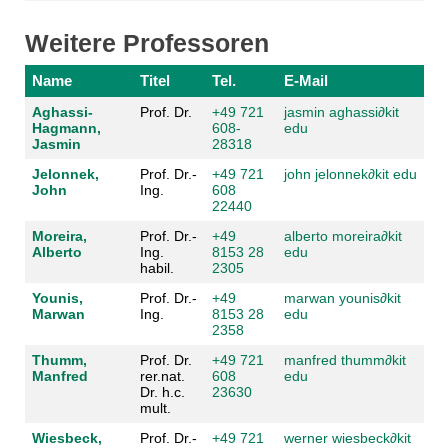
Weitere Professoren
Name
Titel
Tel.
E-Mail
Aghassi-
Prof. Dr.
+49 721
jasmin aghassi
∂
kit
Hagmann,
608-
edu
Jasmin
28318
Jelonnek,
Prof. Dr.-
+49 721
john jelonnek
∂
kit edu
John
Ing.
608
22440
Moreira,
Prof. Dr.-
+49
alberto moreira
∂
kit
Alberto
Ing.
8153 28
edu
habil.
2305
Younis,
Prof. Dr.-
+49
marwan younis
∂
kit
Marwan
Ing.
8153 28
edu
2358
Thumm,
Prof. Dr.
+49 721
manfred thumm
∂
kit
Manfred
rer.nat.
608
edu
Dr. h.c.
23630
mult.
Wiesbeck,
Prof. Dr.-
+49 721
werner wiesbeck
∂
kit