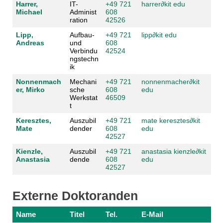
Harrer,
IT-
+49 721
harrer
∂
kit edu
Michael
Administ
608
ration
42526
Lipp,
Aufbau-
+49 721
lipp
∂
kit edu
Andreas
und
608
Verbindu
42524
ngstechn
ik
Nonnenmach
Mechani
+49 721
nonnenmacher
∂
kit
er, Mirko
sche
608
edu
Werkstat
46509
t
Keresztes,
Auszubil
+49 721
mate keresztes
∂
kit
Mate
dender
608
edu
42527
Kienzle,
Auszubil
+49 721
anastasia kienzle
∂
kit
Anastasia
dende
608
edu
42527
Externe Doktoranden
Name
Titel
Tel.
E-Mail