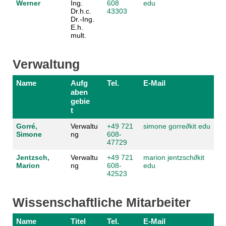
Werner
Ing.
608
edu
Dr.h.c.
43303
Dr.-Ing.
E.h.
mult.
Verwaltung
Name
Aufg
Tel.
E-Mail
aben
gebie
t
Gorré,
Verwaltu
+49 721
simone gorre
∂
kit edu
Simone
ng
608-
47729
Jentzsch,
Verwaltu
+49 721
marion jentzsch
∂
kit
Marion
ng
608-
edu
42523
Wissenschaftliche Mitarbeiter
Name
Titel
Tel.
E-Mail