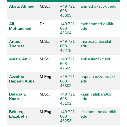
Aksu, Ahmed
M.Sc.
+49 721
ahmed aksu
∂
kit edu
608
45603
Ali,
Dr.
+49 721
mohammed ali
∂
kit
Mohammed
608
edu
45604
Antes,
M.Sc.
+49 721
theresa antes
∂
kit
Theresa
608
edu
45275
Aslan, Anil
M.Sc.
+49 721
anil aslan
∂
kit edu
608
47669
Azzahra,
M.Eng.
+49 721
hapsah azzahra
∂
kit
Hapsah Aulia
608
edu
45602
Balaban,
M.Sc.
+49 721
kaan balaban
∂
kit
Kaan
608
edu
45102
Bekker,
M.Eng.
+49 721
elizabeth bekker
∂
kit
Elizabeth
608
edu
46253