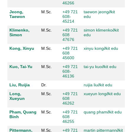
46266
Jeong,
M.Sc.
+49 721
taewon jeong
∂
kit
Taewon
608-
edu
45214
Klimenko,
M.Sc.
+49 721
simon klimenko
∂
kit
Simon
608
edu
47676
Kong, Xinyu
M.Sc.
+49 721
xinyu kong
∂
kit edu
608
45600
Kuo, Tai-Yu
M.Sc.
+49 721
tai-yu kuo
∂
kit edu
608-
46136
Liu, Ruijia
Dr.
ruijia liu
∂
kit edu
Long,
M.Sc.
+49 721
xueyun long
∂
kit edu
Xueyun
608
46262
Pham, Quang
M.Sc.
+49 721
quang pham
∂
kit edu
Binh
608
46255
Pittermann,
M.Sc.
+49 721
martin pittermann
∂
kit