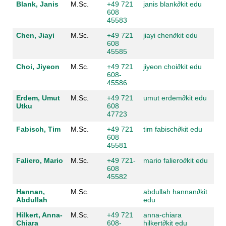
Blank, Janis
M.Sc.
+49 721
janis blank
∂
kit edu
608
45583
Chen, Jiayi
M.Sc.
+49 721
jiayi chen
∂
kit edu
608
45585
Choi, Jiyeon
M.Sc.
+49 721
jiyeon choi
∂
kit edu
608-
45586
Erdem, Umut
M.Sc.
+49 721
umut erdem
∂
kit edu
Utku
608
47723
Fabisch, Tim
M.Sc.
+49 721
tim fabisch
∂
kit edu
608
45581
Faliero, Mario
M.Sc.
+49 721-
mario faliero
∂
kit edu
608
45582
Hannan,
M.Sc.
abdullah hannan
∂
kit
Abdullah
edu
Hilkert, Anna-
M.Sc.
+49 721
anna-chiara
Chiara
608-
hilkert
∂
kit edu