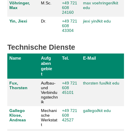
Vöhringer,
M.Sc.
+49 721
max voehringer
∂
kit
Max
608
edu
24160
Yin, Jiexi
Dr.
+49 721
jiexi yin
∂
kit edu
608
43304
Technische Dienste
Name
Aufg
Tel.
E-Mail
aben
gebie
t
Fux,
Aufbau-
+49 721
thorsten fux
∂
kit edu
Thorsten
und
608
Verbindu
45101
ngstechn
ik
Gallego
Mechani
+49 721
gallego
∂
kit edu
Klose,
sche
608
Andreas
Werkstat
42527
t