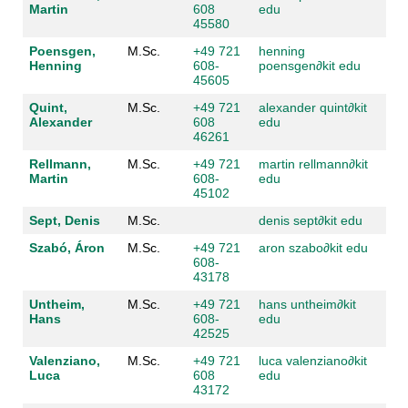
Martin
608
edu
45580
Poensgen,
M.Sc.
+49 721
henning
Henning
608-
poensgen
∂
kit edu
45605
Quint,
M.Sc.
+49 721
alexander quint
∂
kit
Alexander
608
edu
46261
Rellmann,
M.Sc.
+49 721
martin rellmann
∂
kit
Martin
608-
edu
45102
Sept, Denis
M.Sc.
denis sept
∂
kit edu
Szabó, Áron
M.Sc.
+49 721
aron szabo
∂
kit edu
608-
43178
Untheim,
M.Sc.
+49 721
hans untheim
∂
kit
Hans
608-
edu
42525
Valenziano,
M.Sc.
+49 721
luca valenziano
∂
kit
Luca
608
edu
43172