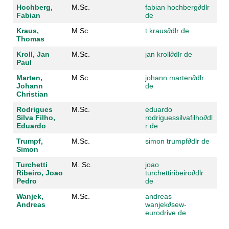
Hochberg,
M.Sc.
fabian hochberg
∂
dlr
Fabian
de
Kraus,
M.Sc.
t kraus
∂
dlr de
Thomas
Kroll, Jan
M.Sc.
jan kroll
∂
dlr de
Paul
Marten,
M.Sc.
johann marten
∂
dlr
Johann
de
Christian
Rodrigues
M.Sc.
eduardo
Silva Filho,
rodriguessilvafilho
∂
dl
Eduardo
r de
Trumpf,
M.Sc.
simon trumpf
∂
dlr de
Simon
Turchetti
M. Sc.
joao
Ribeiro, Joao
turchettiribeiro
∂
dlr
Pedro
de
Wanjek,
M.Sc.
andreas
Andreas
wanjek
∂
sew-
eurodrive de