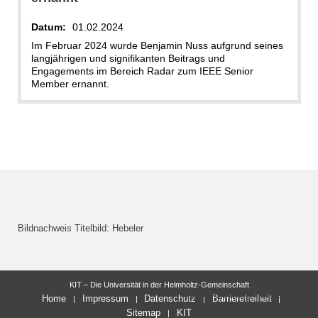
Datum:
01.02.2024
Im Februar 2024 wurde Benjamin Nuss aufgrund seines
langjährigen und signifikanten Beitrags und
Engagements im Bereich Radar zum IEEE Senior
Member ernannt.
Bildnachweis Titelbild: Hebeler
KIT – Die Universität in der Helmholtz-Gemeinschaft
letzte Änderung: 08.03.2024
Home
Impressum
Datenschutz
Barrierefreiheit
Sitemap
KIT