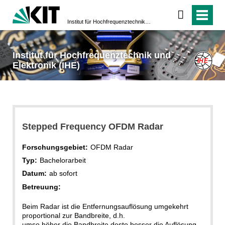
Institut für Hochfrequenztechnik und Elektronik (IHE)
Institut für Hochfrequenztechnik und
Elektronik (IHE)
Stepped Frequency OFDM Radar
Forschungsgebiet:
OFDM Radar
Typ:
Bachelorarbeit
Datum:
ab sofort
Betreuung:
Beim Radar ist die Entfernungsauflösung umgekehrt
proportional zur Bandbreite, d.h.
umso höher die Bandbreite desto besser die Auflösung.