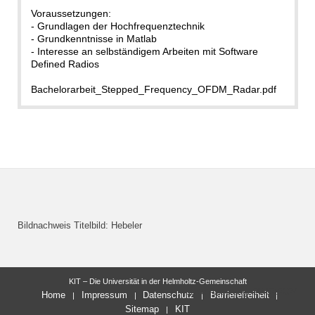
Voraussetzungen:
- Grundlagen der Hochfrequenztechnik
- Grundkenntnisse in Matlab
- Interesse an selbständigem Arbeiten mit Software
Defined Radios
Bachelorarbeit_Stepped_Frequency_OFDM_Radar.pdf
Bildnachweis Titelbild: Hebeler
KIT – Die Universität in der Helmholtz-Gemeinschaft
letzte Änderung: 20.02.2024
Home
Impressum
Datenschutz
Barrierefreiheit
Sitemap
KIT