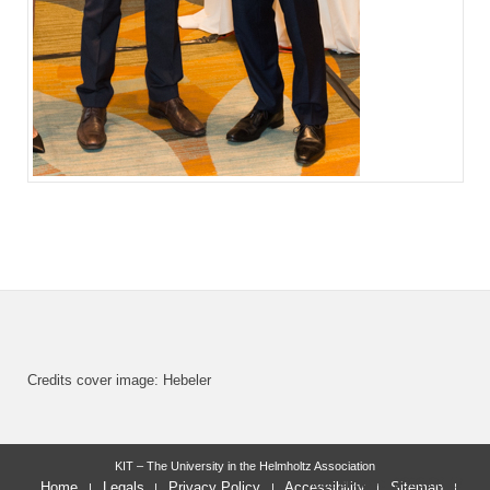
Credits cover image: Hebeler
KIT – The University in the Helmholtz Association
last change: 2020-08-17
Home
Legals
Privacy Policy
Accessibility
Sitemap