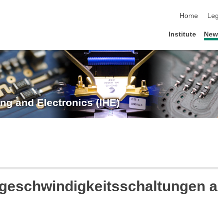
skip navigat
Home
Leg
Institute
New
ng and Electronics (IHE)
hgeschwindigkeitsschaltungen 