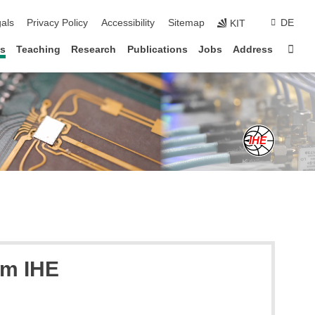
ion
als
Privacy Policy
Accessibility
Sitemap
DE
KIT
Sta
s
Teaching
Research
Publications
Jobs
Address
am IHE