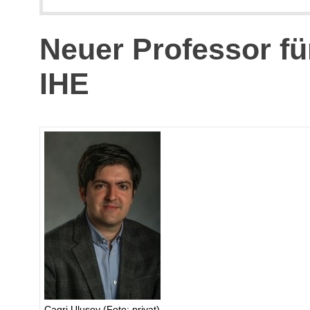
Neuer Professor f
IHE
Cagri Ulusoy (Foto: privat)