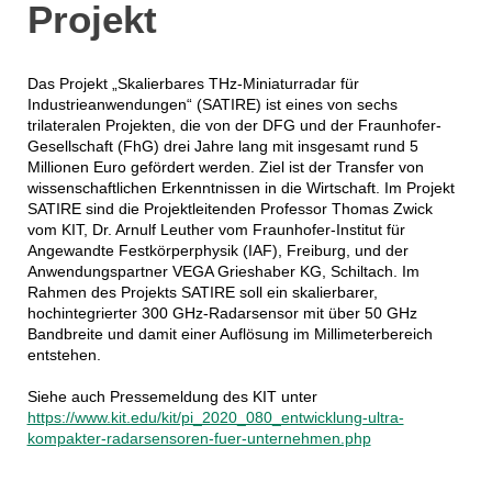
Projekt
Das Projekt „Skalierbares THz-Miniaturradar für
Industrieanwendungen“ (SATIRE) ist eines von sechs
trilateralen Projekten, die von der DFG und der Fraunhofer-
Gesellschaft (FhG) drei Jahre lang mit insgesamt rund 5
Millionen Euro gefördert werden. Ziel ist der Transfer von
wissenschaftlichen Erkenntnissen in die Wirtschaft. Im Projekt
SATIRE sind die Projektleitenden Professor Thomas Zwick
vom KIT, Dr. Arnulf Leuther vom Fraunhofer-Institut für
Angewandte Festkörperphysik (IAF), Freiburg, und der
Anwendungspartner VEGA Grieshaber KG, Schiltach. Im
Rahmen des Projekts SATIRE soll ein skalierbarer,
hochintegrierter 300 GHz-Radarsensor mit über 50 GHz
Bandbreite und damit einer Auflösung im Millimeterbereich
entstehen.
Siehe auch Pressemeldung des KIT unter
https://www.kit.edu/kit/pi_2020_080_entwicklung-ultra-
kompakter-radarsensoren-fuer-unternehmen.php